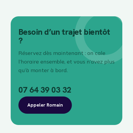
Besoin d’un trajet bientôt
?
Réservez dès maintenant : on cale
l’horaire ensemble, et vous n’avez plus
qu’à monter à bord.
07 64 39 03 32
Appeler Romain