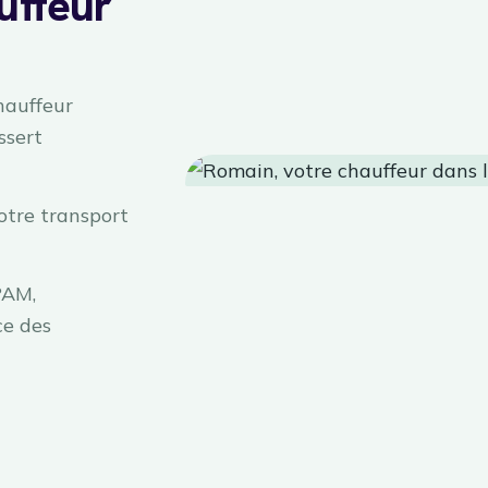
uffeur
hauffeur
ssert
otre transport
PAM,
ce des