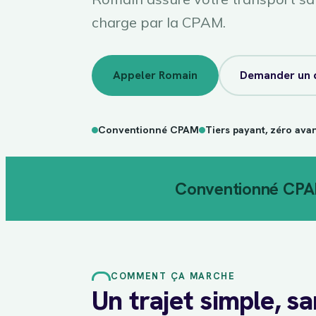
charge par la CPAM.
Appeler Romain
Demander un 
Conventionné CPAM
Tiers payant, zéro ava
Conventionné CP
COMMENT ÇA MARCHE
Un trajet simple, s