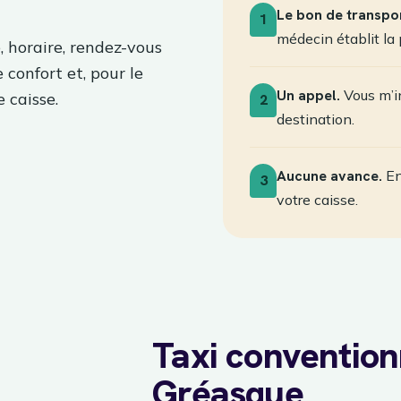
Le bon de transpor
1
médecin établit la 
, horaire, rendez-vous
e confort et, pour le
Un appel.
Vous m’in
 caisse.
2
destination.
Aucune avance.
En
3
votre caisse.
Taxi conventio
Gréasque