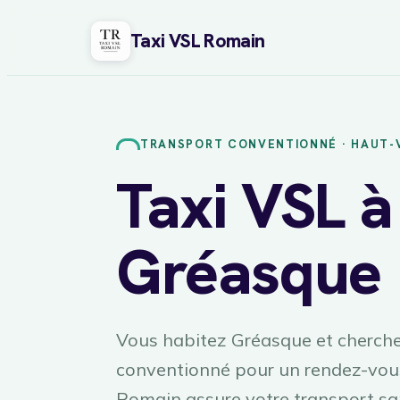
Taxi VSL Romain
Aller
au
contenu
TRANSPORT CONVENTIONNÉ · HAUT-
Taxi VSL à
Gréasque
Vous habitez Gréasque et cherche
conventionné pour un rendez-vous
Romain assure votre transport sani