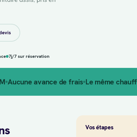
devis
nce
7j/7 sur réservation
AM
Aucune avance de frais
Le même chauffe
ans
Vos étapes