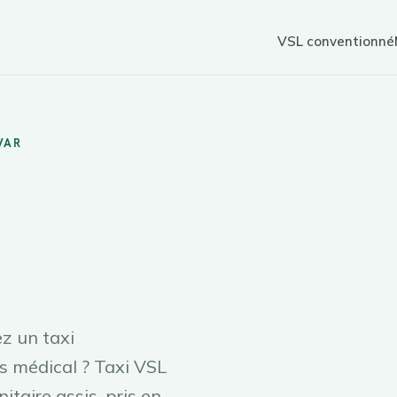
VSL conventionné
VAR
sur
7j/7
réservation
z un taxi
 médical ? Taxi VSL
taire assis, pris en