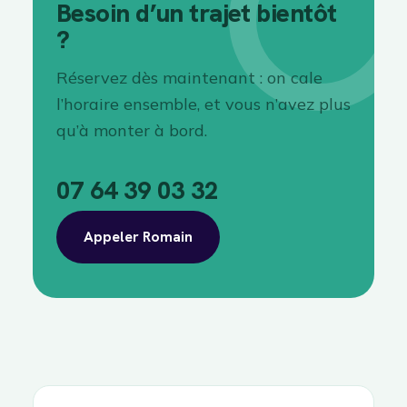
Besoin d’un trajet bientôt
?
Réservez dès maintenant : on cale
l’horaire ensemble, et vous n’avez plus
qu’à monter à bord.
07 64 39 03 32
Appeler Romain