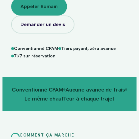
Appeler Romain
Demander un devis
Conventionné CPAM
Tiers payant, zéro avance
sur
7j/7
réservation
7j/7 sur réservation
Conventionné CPAM
Aucune avance de frais
Le même chauffeur à chaque trajet
COMMENT ÇA MARCHE