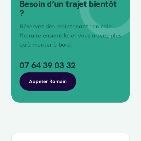
Besoin d’un trajet bientôt
?
Réservez dès maintenant : on cale
l’horaire ensemble, et vous n’avez plus
qu’à monter à bord.
07 64 39 03 32
Appeler Romain