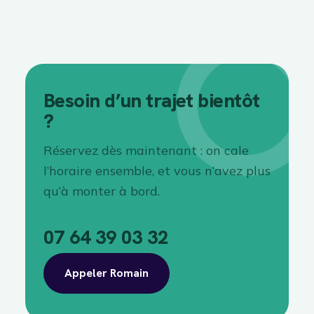
Besoin d’un trajet bientôt
?
Réservez dès maintenant : on cale
l’horaire ensemble, et vous n’avez plus
qu’à monter à bord.
07 64 39 03 32
Appeler Romain