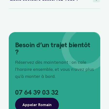
Besoin d’un trajet bientôt
?
Réservez dès maintenant : on cale
l’horaire ensemble, et vous n’avez plus
qu’à monter à bord.
07 64 39 03 32
Appeler Romain