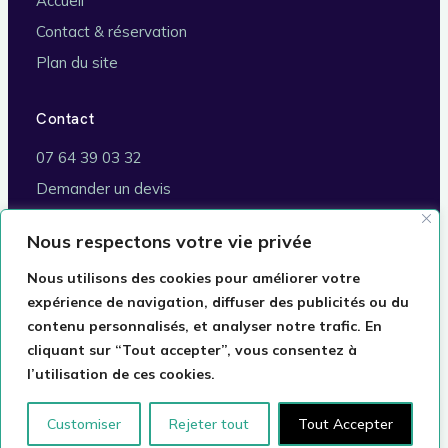
Accueil
Contact & réservation
Plan du site
Contact
07 64 39 03 32
Demander un devis
Brignoles (83170)
Nous respectons votre vie privée
Commune de rattachement :
Marseille
Nous utilisons des cookies pour améliorer votre
expérience de navigation, diffuser des publicités ou du
contenu personnalisés, et analyser notre trafic. En
cliquant sur “Tout accepter”, vous consentez à
© 2026 Taxi VSL Romain · Conventionné Assurance
l’utilisation de ces cookies.
Maladie · Commune de rattachement : Marseille
Mentions légales
Confidentialité
Plan du site
Customiser
Rejeter tout
Tout Accepter