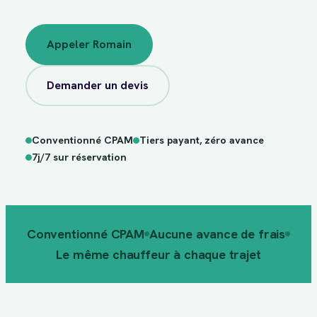
Appeler Romain
Demander un devis
Conventionné CPAM
Tiers payant, zéro avance
sur
7j/7
réservation
7j/7 sur réservation
Conventionné CPAM
Aucune avance de frais
Le même chauffeur à chaque trajet