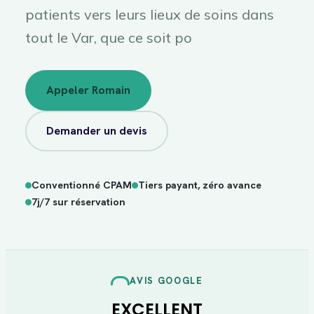
patients vers leurs lieux de soins dans
tout le Var, que ce soit po
Appeler Romain
Demander un devis
Conventionné CPAM
Tiers payant, zéro avance
sur
7j/7
réservation
7j/7 sur réservation
AVIS GOOGLE
EXCELLENT