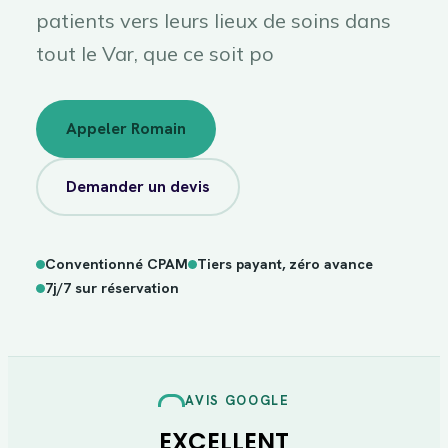
patients vers leurs lieux de soins dans
tout le Var, que ce soit po
Appeler Romain
Demander un devis
Conventionné CPAM
Tiers payant, zéro avance
sur
7j/7
réservation
7j/7 sur réservation
AVIS GOOGLE
EXCELLENT