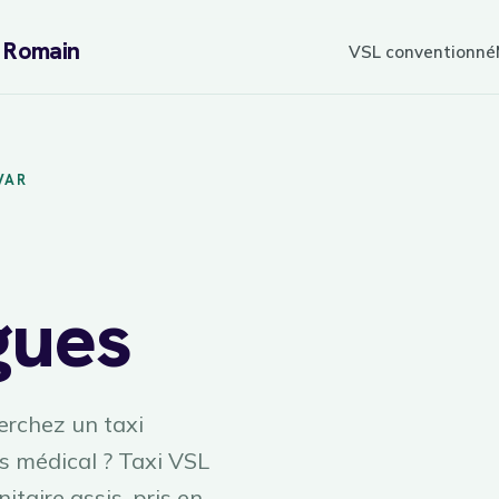
L Romain
VSL conventionné
VAR
gues
sur
7j/7
réservation
rchez un taxi
 médical ? Taxi VSL
taire assis, pris en