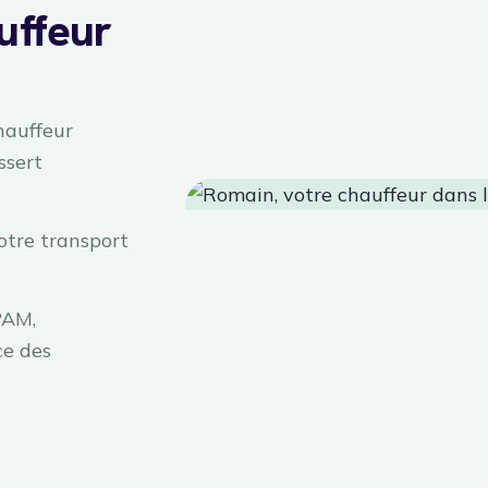
uffeur
hauffeur
ssert
otre transport
PAM,
ce des