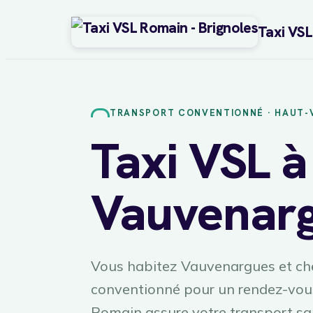
Taxi VS
Aller
au
contenu
TRANSPORT CONVENTIONNÉ · HAUT-
Taxi VSL à
Vauvenar
Vous habitez Vauvenargues et che
conventionné pour un rendez-vous
Romain assure votre transport sani