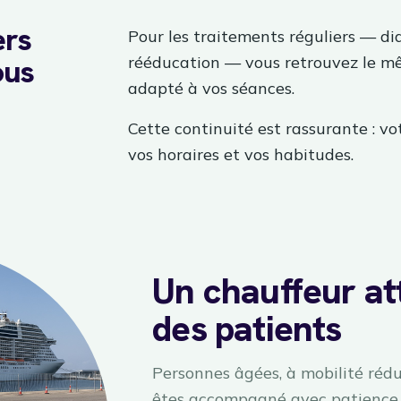
ers
Pour les traitements réguliers — dia
ous
rééducation — vous retrouvez le mê
adapté à vos séances.
Cette continuité est rassurante : vo
vos horaires et vos habitudes.
Un chauffeur att
des patients
Personnes âgées, à mobilité rédui
êtes accompagné avec patience,