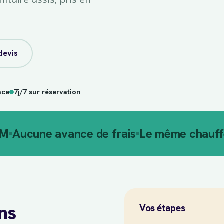
devis
nce
7j/7 sur réservation
AM
Aucune avance de frais
Le même chauffe
ans
Vos étapes