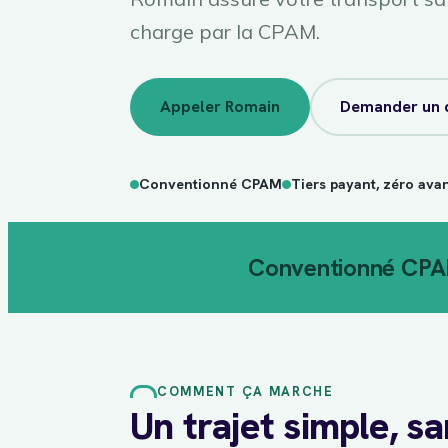
charge par la CPAM.
Appeler Romain
Demander un 
Conventionné CPAM
Tiers payant, zéro ava
Conventionné CP
COMMENT ÇA MARCHE
Un trajet simple, s