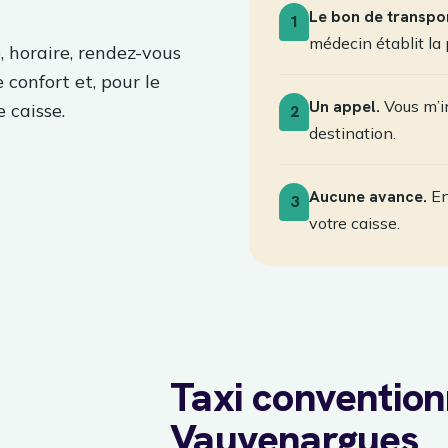
Le bon de transpor
1
médecin établit la 
, horaire, rendez-vous
e confort et, pour le
Un appel.
Vous m’in
 caisse.
2
destination.
Aucune avance.
En
3
votre caisse.
Taxi conventio
Vauvenargues