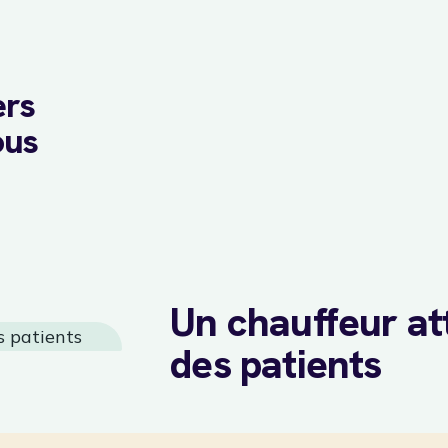
ers
ous
Un chauffeur att
des patients