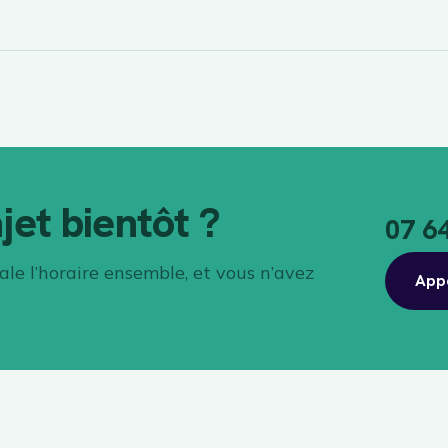
jet bientôt ?
07 6
le l’horaire ensemble, et vous n’avez
App