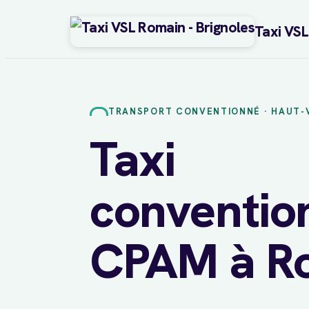
Taxi VS
Aller
au
contenu
TRANSPORT CONVENTIONNÉ · HAUT-
Taxi
conventio
CPAM à R