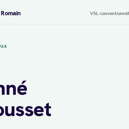
L Romain
VSL conventionné
VAR
nné
ousset
sur
7j/7
réservation