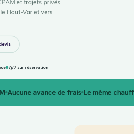
PAM et trajets privés
le Haut-Var et vers
devis
nce
7j/7 sur réservation
AM
Aucune avance de frais
Le même chauffe