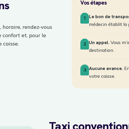
ans
Vos étapes
Le bon de transpor
1
médecin établit la 
, horaire, rendez-vous
e confort et, pour le
Un appel.
Vous m’in
 caisse.
2
destination.
Aucune avance.
En
3
votre caisse.
Taxi conventio