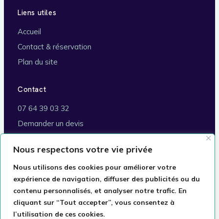
Liens utiles
Accueil
Contact & réservation
Plan du site
Contact
07 64 39 03 32
Demander un devis
Brignoles (83170)
Nous respectons votre vie privée
Commune de rattachement :
Marseille
Nous utilisons des cookies pour améliorer votre
expérience de navigation, diffuser des publicités ou du
contenu personnalisés, et analyser notre trafic. En
cliquant sur “Tout accepter”, vous consentez à
© 2026 Taxi VSL Romain · Conventionné Assurance
l’utilisation de ces cookies.