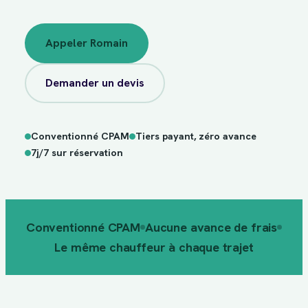
Appeler Romain
Demander un devis
Conventionné CPAM
Tiers payant, zéro avance
sur
7j/7
réservation
7j/7 sur réservation
Conventionné CPAM
Aucune avance de frais
Le même chauffeur à chaque trajet