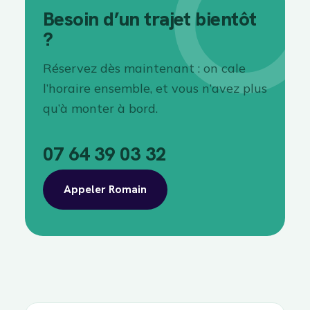
Besoin d’un trajet bientôt
?
Réservez dès maintenant : on cale
l’horaire ensemble, et vous n’avez plus
qu’à monter à bord.
07 64 39 03 32
Appeler Romain