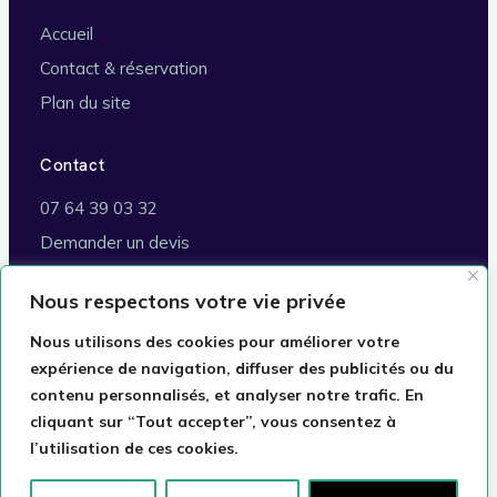
Accueil
Contact & réservation
Plan du site
Contact
07 64 39 03 32
Demander un devis
Brignoles (83170)
Nous respectons votre vie privée
Commune de rattachement :
Marseille
Nous utilisons des cookies pour améliorer votre
expérience de navigation, diffuser des publicités ou du
contenu personnalisés, et analyser notre trafic. En
cliquant sur “Tout accepter”, vous consentez à
© 2026 Taxi VSL Romain · Conventionné Assurance
l’utilisation de ces cookies.
Maladie · Commune de rattachement : Marseille
Mentions légales
Confidentialité
Plan du site