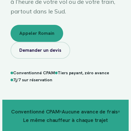
à l’heure de votre vol ou de votre train,
partout dans le Sud.
Appeler Romain
Demander un devis
Conventionné CPAM
Tiers payant, zéro avance
de votre
à l’heure
vol
7j/7 sur réservation
Conventionné CPAM
Aucune avance de frais
Le même chauffeur à chaque trajet