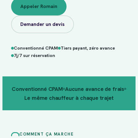
Appeler Romain
Demander un devis
Conventionné CPAM
Tiers payant, zéro avance
sur
7j/7
réservation
7j/7 sur réservation
Conventionné CPAM
Aucune avance de frais
Le même chauffeur à chaque trajet
COMMENT ÇA MARCHE