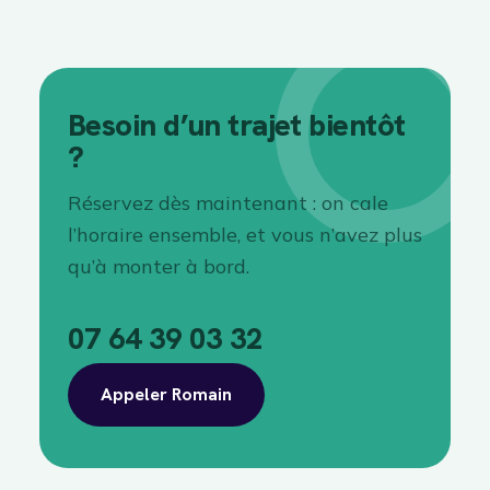
Besoin d’un trajet bientôt
?
Réservez dès maintenant : on cale
l’horaire ensemble, et vous n’avez plus
qu’à monter à bord.
07 64 39 03 32
Appeler Romain