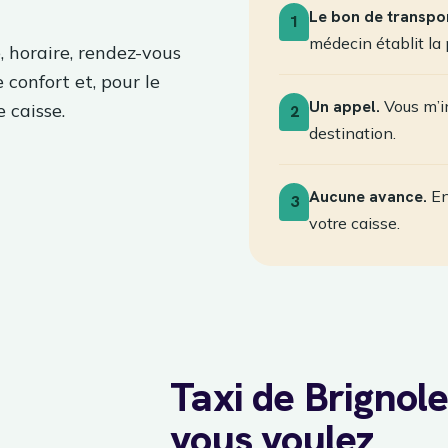
Le bon de transpor
1
médecin établit la 
, horaire, rendez-vous
e confort et, pour le
Un appel.
Vous m’in
 caisse.
2
destination.
Aucune avance.
En
3
votre caisse.
Taxi de Brignol
vous voulez