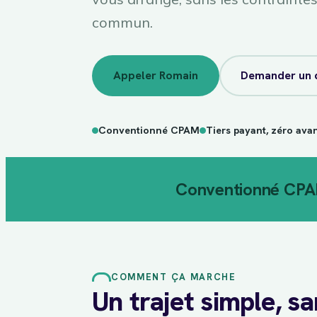
commun.
Appeler Romain
Demander un 
Conventionné CPAM
Tiers payant, zéro ava
Conventionné CP
COMMENT ÇA MARCHE
Un trajet simple, s