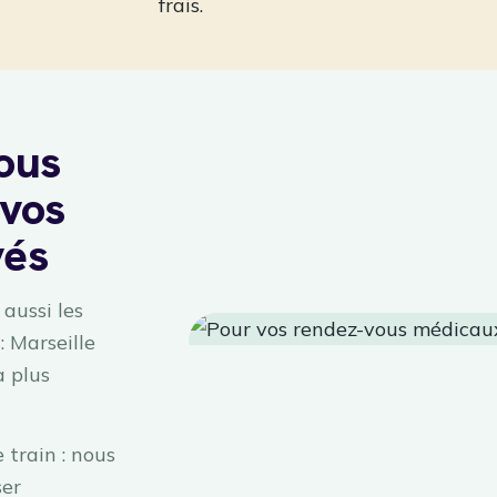
frais.
ous
vos
vés
aussi les
: Marseille
a plus
 train : nous
ser