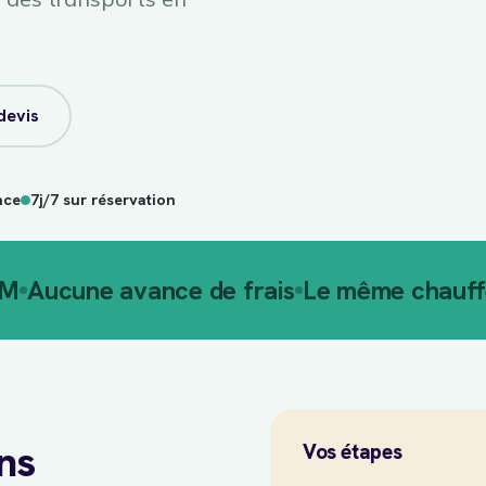
devis
nce
7j/7 sur réservation
AM
Aucune avance de frais
Le même chauffe
ans
Vos étapes