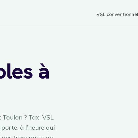
VSL conventionné
oles à
sur
7j/7
réservation
t Toulon ? Taxi VSL
rte, à l’heure qui
s des transports en