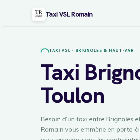
Taxi VSL Romain
Aller
au
contenu
TAXI VSL · BRIGNOLES & HAUT-VAR
Taxi Brign
Toulon
Besoin d’un taxi entre Brignoles e
Romain vous emmène en porte-à-po
vous arrange, sans les contrainte