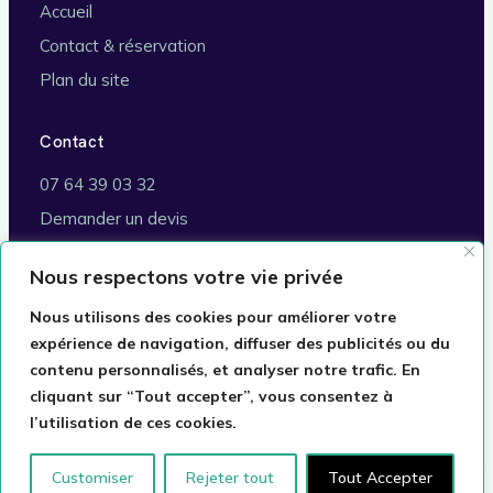
Accueil
Contact & réservation
Plan du site
Contact
07 64 39 03 32
Demander un devis
Brignoles (83170)
Nous respectons votre vie privée
Commune de rattachement :
Marseille
Nous utilisons des cookies pour améliorer votre
expérience de navigation, diffuser des publicités ou du
contenu personnalisés, et analyser notre trafic. En
cliquant sur “Tout accepter”, vous consentez à
© 2026 Taxi VSL Romain · Conventionné Assurance
l’utilisation de ces cookies.
Maladie · Commune de rattachement : Marseille
Mentions légales
Confidentialité
Plan du site
Customiser
Rejeter tout
Tout Accepter