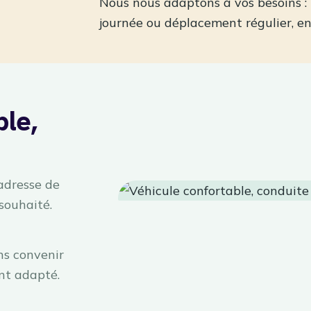
Nous nous adaptons à vos besoins : t
journée ou déplacement régulier, e
ble,
 adresse de
 souhaité.
ns convenir
nt adapté.