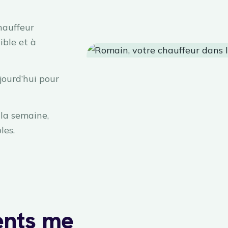
hauffeur
ible et à
jourd’hui pour
la semaine,
les.
ents me