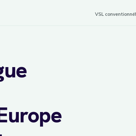
VSL conventionné
gue
 Europe
sur
7j/7
réservation