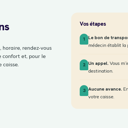
ans
Vos étapes
Le bon de transpor
1
médecin établit la 
, horaire, rendez-vous
e confort et, pour le
Un appel.
Vous m’in
 caisse.
2
destination.
Aucune avance.
En
3
votre caisse.