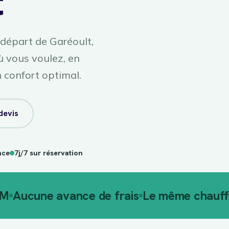
t
 départ de Garéoult,
 vous voulez, en
confort optimal.
devis
nce
7j/7 sur réservation
AM
Aucune avance de frais
Le même chauffe