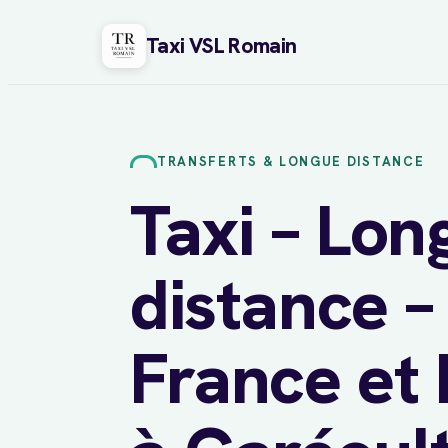
Taxi VSL Romain
Aller
au
contenu
TRANSFERTS & LONGUE DISTANCE
Taxi – Lon
distance –
France et