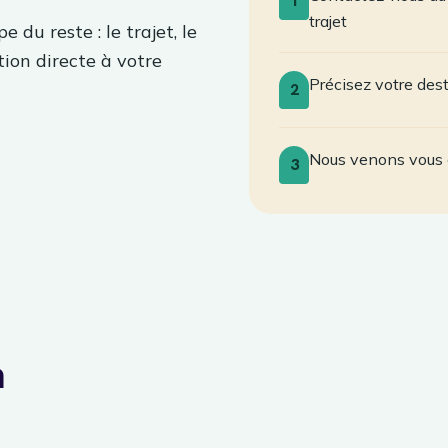
1
trajet
 du reste : le trajet, le
tion directe à votre
Précisez votre des
2
Nous venons vous 
3
à