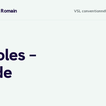
L Romain
VSL conventionné
oles –
de
de votr
à l’heure
vol