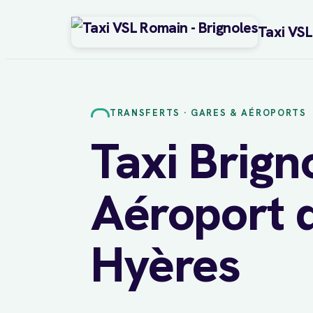
Taxi VS
Aller
au
contenu
TRANSFERTS · GARES & AÉROPORTS
Taxi Brign
Aéroport 
Hyères