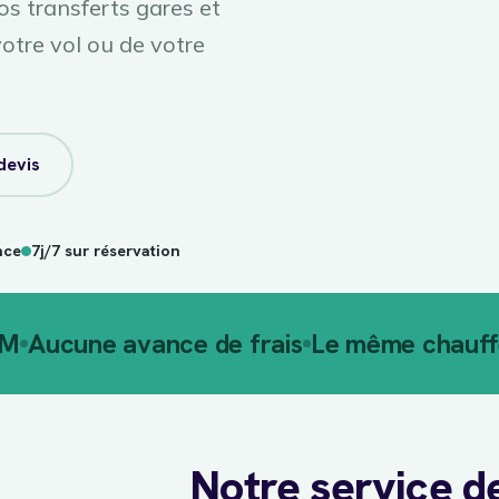
os transferts gares et
otre vol ou de votre
devis
nce
7j/7 sur réservation
AM
Aucune avance de frais
Le même chauffe
Notre service d