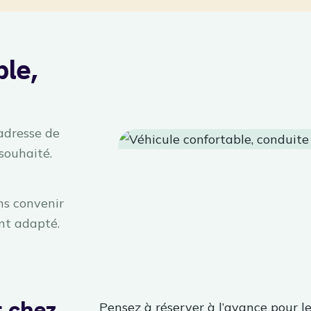
ble,
 adresse de
 souhaité.
ns convenir
nt adapté.
t chez
Pensez à réserver à l’avance pour l