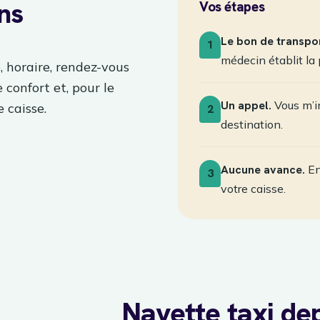
ans
Vos étapes
Le bon de transpor
1
médecin établit la 
, horaire, rendez-vous
e confort et, pour le
Un appel.
Vous m’in
 caisse.
2
destination.
Aucune avance.
En
3
votre caisse.
Navette taxi de