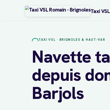
Taxi VS
Aller
au
contenu
TAXI VSL · BRIGNOLES & HAUT-VAR
Navette ta
depuis dom
Barjols