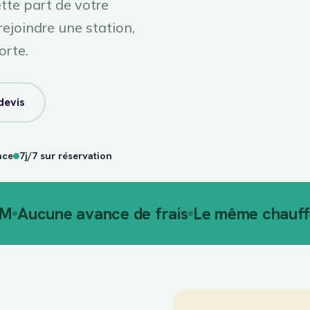
tte part de votre
rejoindre une station,
orte.
devis
nce
7j/7 sur réservation
AM
Aucune avance de frais
Le même chauffe