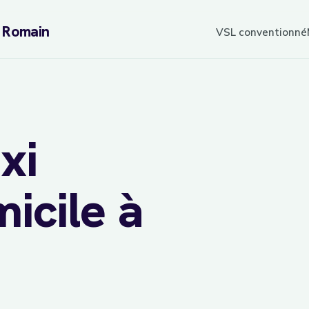
L Romain
VSL conventionné
xi
icile à
sur
7j/7
réservation