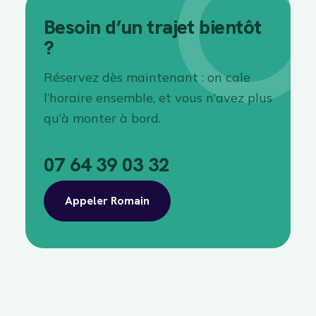
Besoin d’un trajet bientôt
?
Réservez dès maintenant : on cale
l’horaire ensemble, et vous n’avez plus
qu’à monter à bord.
07 64 39 03 32
Appeler Romain