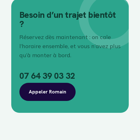
Besoin d’un trajet bientôt
?
Réservez dès maintenant : on cale
l’horaire ensemble, et vous n’avez plus
qu’à monter à bord.
07 64 39 03 32
Appeler Romain