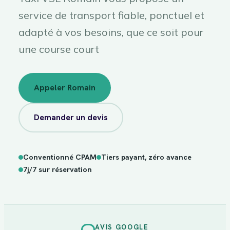
service de transport fiable, ponctuel et
adapté à vos besoins, que ce soit pour
une course court
Appeler Romain
Demander un devis
Conventionné CPAM
Tiers payant, zéro avance
sur
7j/7
7j/7 sur réservation
réservation
AVIS GOOGLE