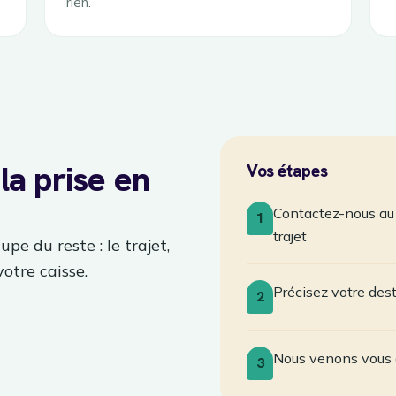
rien.
la prise en
Vos étapes
Contactez-nous au 
1
trajet
pe du reste : le trajet,
votre caisse.
Précisez votre des
2
Nous venons vous 
3