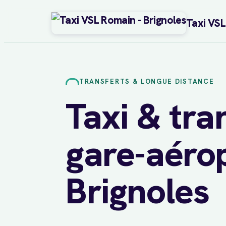
Taxi VS
Aller
au
contenu
TRANSFERTS & LONGUE DISTANCE
Taxi & tra
gare-aéro
Brignoles