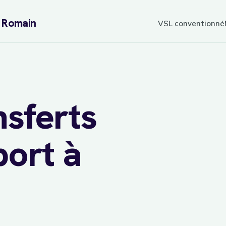
L Romain
VSL conventionné
nsferts
port à
sur
7j/7
réservation