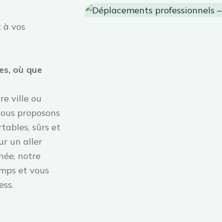
 à vos
es, où que
e ville ou
Nous proposons
tables, sûrs et
ur un aller
née, notre
emps et vous
ess.