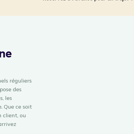
Une
els réguliers
opose des
, les
. Que ce soit
 client, ou
arrivez