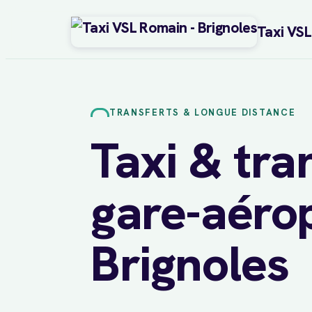
Taxi VS
Aller
au
contenu
TRANSFERTS & LONGUE DISTANCE
Taxi & tra
gare-aéro
Brignoles