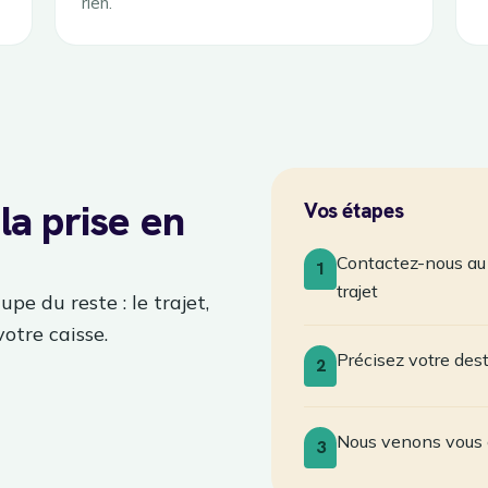
rien.
la prise en
Vos étapes
Contactez-nous au 
1
trajet
pe du reste : le trajet,
votre caisse.
Précisez votre des
2
Nous venons vous 
3