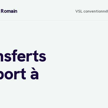
L Romain
VSL conventionné
nsferts
port à
sur
7j/7
réservation