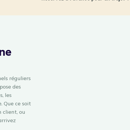
Une
els réguliers
opose des
, les
. Que ce soit
 client, ou
arrivez