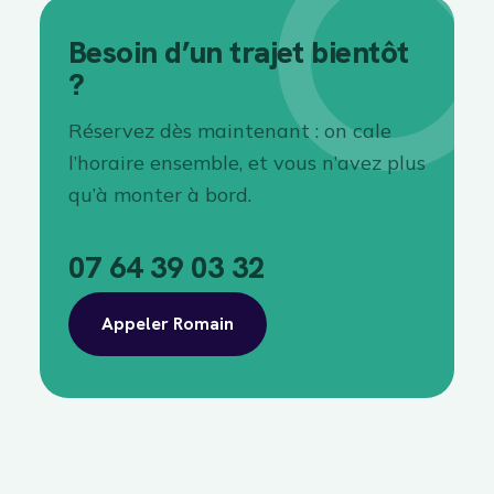
Besoin d’un trajet bientôt
?
Réservez dès maintenant : on cale
l’horaire ensemble, et vous n’avez plus
qu’à monter à bord.
07 64 39 03 32
Appeler Romain