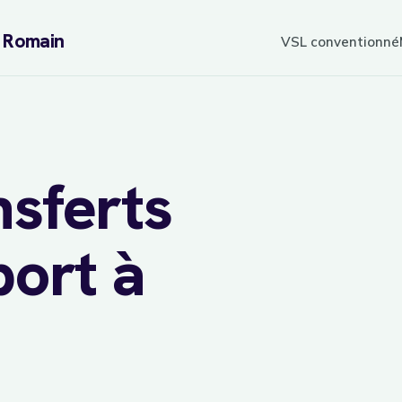
L Romain
VSL conventionné
nsferts
port à
sur
7j/7
réservation