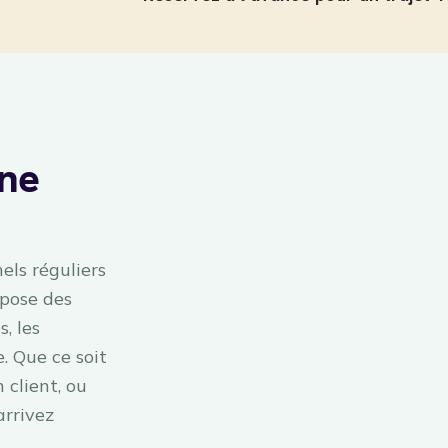
Une
els réguliers
opose des
, les
. Que ce soit
 client, ou
arrivez