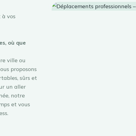
 à vos
es, où que
e ville ou
Nous proposons
tables, sûrs et
ur un aller
née, notre
emps et vous
ess.