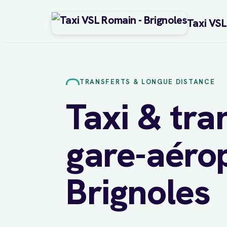
Taxi VS
Aller
au
contenu
TRANSFERTS & LONGUE DISTANCE
Taxi & tra
gare-aéro
Brignoles