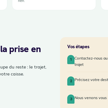
rien.
la prise en
Vos étapes
Contactez-nous au 
1
trajet
pe du reste : le trajet,
votre caisse.
Précisez votre des
2
Nous venons vous 
3